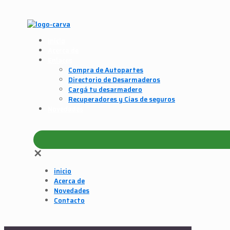
inicio
Acerca de
Enlaces
Compra de Autopartes
Directorio de Desarmaderos
Cargá tu desarmadero
Recuperadores y Cías de seguros
Novedades
✕
inicio
Acerca de
Novedades
Contacto