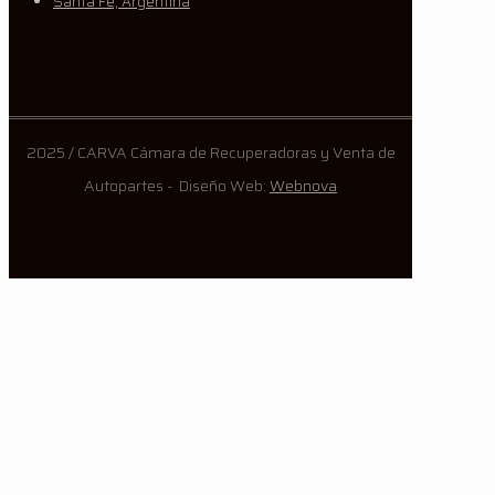
Santa Fe, Argentina
2025 / CARVA Cámara de Recuperadoras y Venta de
Autopartes - Diseño Web:
Webnova