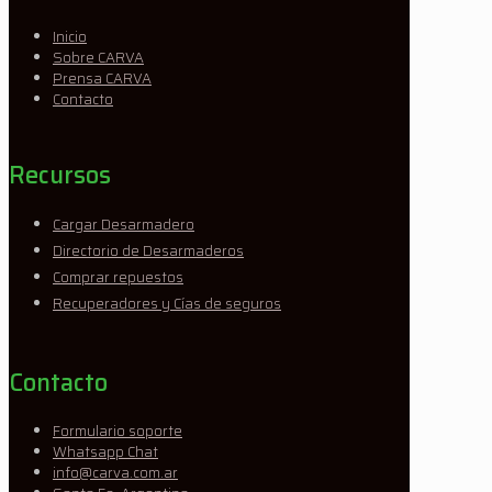
Inicio
Sobre CARVA
Prensa CARVA
Contacto
Recursos
Cargar Desarmadero
Directorio de Desarmaderos
Comprar repuestos
Recuperadores y Cías de seguros
Contacto
Formulario soporte
Whatsapp Chat
info@carva.com.ar