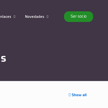
Ser socio
nlaces
Novedades
es
Show all